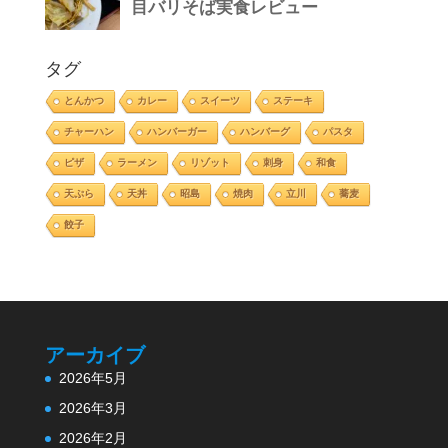
タグ
とんかつ
カレー
スイーツ
ステーキ
チャーハン
ハンバーガー
ハンバーグ
パスタ
ピザ
ラーメン
リゾット
刺身
和食
天ぷら
天丼
昭島
焼肉
立川
蕎麦
餃子
アーカイブ
2026年5月
2026年3月
2026年2月