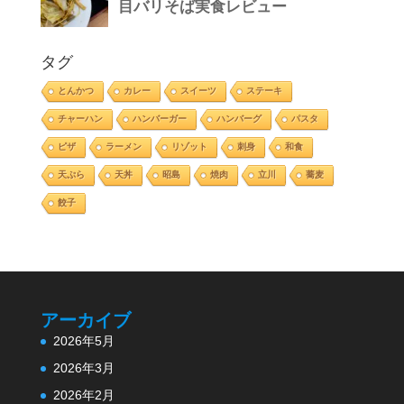
タグ
とんかつ
カレー
スイーツ
ステーキ
チャーハン
ハンバーガー
ハンバーグ
パスタ
ピザ
ラーメン
リゾット
刺身
和食
天ぷら
天丼
昭島
焼肉
立川
蕎麦
餃子
アーカイブ
2026年5月
2026年3月
2026年2月